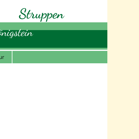
Struppen
nigstein
ur