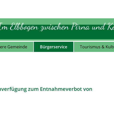
Im Elbbogen zwischen Pirna und Kö
ere Gemeinde
Bürgerservice
Tourismus & Kult
einverfügung zum Entnahmeverbot von
lung