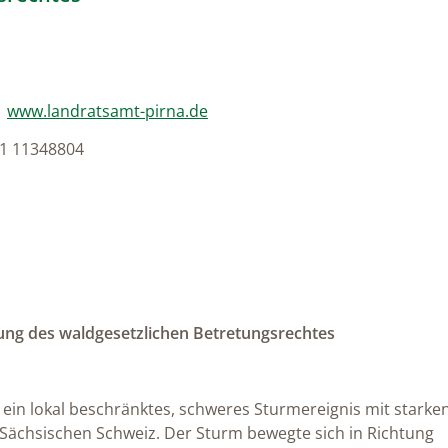
lung
|
www.landratsamt-pirna.de
51 11348804
ung des waldgesetzlichen Betretungsrechtes
 ein lokal beschränktes, schweres Sturmereignis mit starke
Sächsischen Schweiz. Der Sturm bewegte sich in Richtung