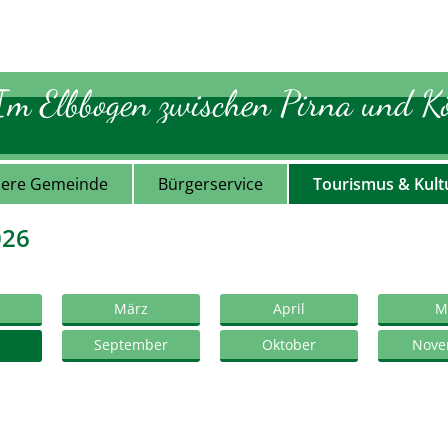
Im Elbbogen zwischen Pirna und Kö
ere Gemeinde
Bürgerservice
Tourismus & Kult
026
März
April
M
September
Oktober
Nove