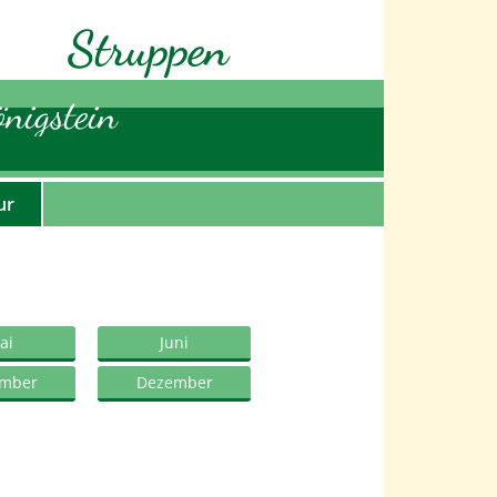
Struppen
nigstein
ur
ai
Juni
mber
Dezember