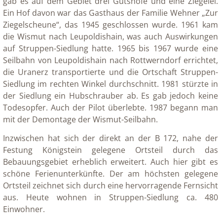
gab es auf dem Gebiet drei Gutshöfe und eine Ziegelei.
Ein Hof davon war das Gasthaus der Familie Wehner „Zur
Ziegelscheune“, das 1945 geschlossen wurde. 1961 kam
die Wismut nach Leupoldishain, was auch Auswirkungen
auf Struppen-Siedlung hatte. 1965 bis 1967 wurde eine
Seilbahn von Leupoldishain nach Rottwerndorf errichtet,
die Uranerz transportierte und die Ortschaft Struppen-
Siedlung im rechten Winkel durchschnitt. 1981 stürzte in
der Siedlung ein Hubschrauber ab. Es gab jedoch keine
Todesopfer. Auch der Pilot überlebte. 1987 begann man
mit der Demontage der Wismut-Seilbahn.
Inzwischen hat sich der direkt an der B 172, nahe der
Festung Königstein gelegene Ortsteil durch das
Bebauungsgebiet erheblich erweitert. Auch hier gibt es
schöne Ferienunterkünfte. Der am höchsten gelegene
Ortsteil zeichnet sich durch eine hervorragende Fernsicht
aus. Heute wohnen in Struppen-Siedlung ca. 480
Einwohner.