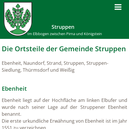
Struppen
Im Elbbogen zwischen Pirna und Königstein
Die Ortsteile der Gemeinde Struppen
Ebenheit, Naundorf, Strand, Struppen, Struppen-
Siedlung, Thürmsdorf und Weißig
Ebenheit
Ebenheit liegt auf der Hochfläche am linken Elbufer und
wurde nach seiner Lage auf der Struppener Ebenheit
benannt.
Die erste urkundliche Erwähnung von Ebenheit ist im Jahr
1551 zu verzeichnen.