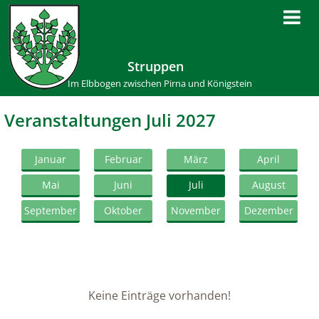
Struppen
Im Elbbogen zwischen Pirna und Königstein
Veranstaltungen Juli 2027
Januar
Februar
März
April
Mai
Juni
Juli
August
September
Oktober
November
Dezember
Keine Einträge vorhanden!